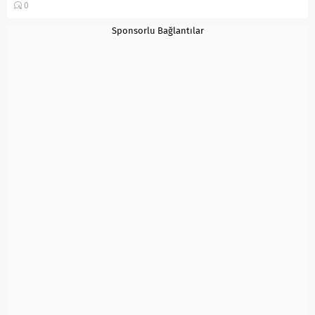
0
1 su bardağı ılık...
Sponsorlu Bağlantılar