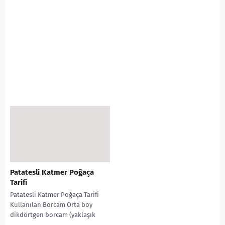
Patatesli Katmer Poğaça
Tarifi
Patatesli Katmer Poğaça Tarifi
Kullanılan Borcam Orta boy
dikdörtgen borcam (yaklaşık
30×22 cm) Malzemeler Hamur için