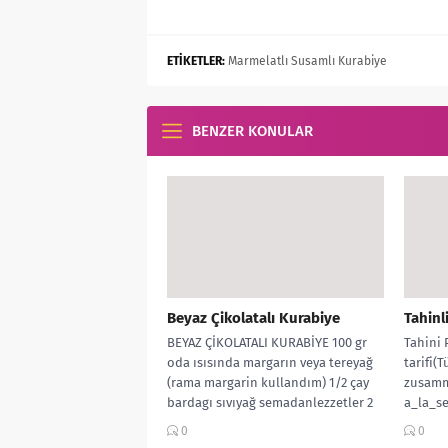
ETİKETLER:
Marmelatlı Susamlı Kurabiye
BENZER KONULAR
Beyaz Çikolatalı Kurabiye
Tahinl
BEYAZ ÇİKOLATALI KURABİYE 100 gr
Tahini 
oda ısısında margarın veya tereyağ
tarifi(T
(rama margarin kullandım) 1/2 çay
zusamm
bardagı sıvıyağ semadanlezzetler 2
a_la_s
yk...
▫️125g B
0
0
Eigelb ▫