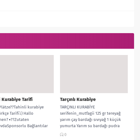
i Kurabiye Tarifi
Tarçınlı Kurabiye
Plätze??Tahinli kurabiye
TARÇINLI KURABİYE
ürkçe Tarifi⤵️) Hallo
serifenin_mutfagii 125 gr tereyağ
en? ▪️??Zutaten
yarım çay bardağı sıvıyağ 1 küçük
evdaSponsorlu Bağlantılar
yumurta Yarım su bardağı pudra
utter ▫️1 Teeglas Joghurt ▫️1
şekeri 1 su...
0
️1 Teeglas Öl(100ml)...