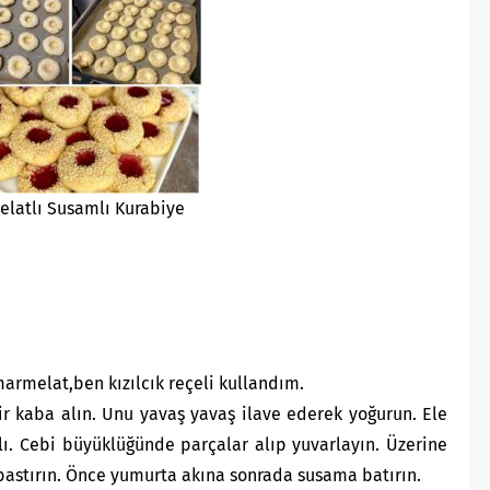
latlı Susamlı Kurabiye
marmelat,ben kızılcık reçeli kullandım.
r kaba alın. Unu yavaş yavaş ilave ederek yoğurun. Ele
. Cebi büyüklüğünde parçalar alıp yuvarlayın. Üzerine
bastırın. Önce yumurta akına sonrada susama batırın.