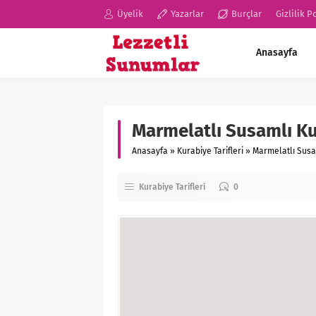
Üyelik
Yazarlar
Burçlar
Gizlilik P
Anasayfa
Marmelatlı Susamlı K
Anasayfa
»
Kurabiye Tarifleri
»
Marmelatlı Susa
Kurabiye Tarifleri
0