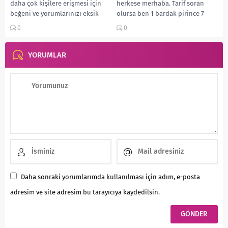
daha çok kişilere erişmesi için
herkese merhaba. Tarif soran
beğeni ve yorumlarınızı eksik
olursa ben 1 bardak pirince 7
etmeyin...
bardak ölcüsüyle...
0
0
YORUMLAR
Daha sonraki yorumlarımda kullanılması için adım, e-posta
adresim ve site adresim bu tarayıcıya kaydedilsin.