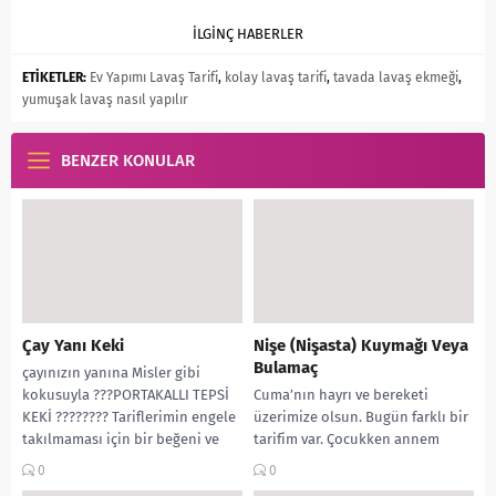
İLGİNÇ HABERLER
ETİKETLER:
Ev Yapımı Lavaş Tarifi
,
kolay lavaş tarifi
,
tavada lavaş ekmeği
,
yumuşak lavaş nasıl yapılır
BENZER KONULAR
Çay Yanı Keki
Nişe (Nişasta) Kuymağı Veya
Bulamaç
çayınızın yanına Misler gibi
kokusuyla ???PORTAKALLI TEPSİ
Cuma’nın hayrı ve bereketi
KEKİ ???????? Tariflerimin engele
üzerimize olsun. Bugün farklı bir
takılmaması için bir beğeni ve
tarifim var. Çocukken annem
küçükte olsa yorum
nişastayı evde yapardı. Buğdayı
0
0
bırakabilirmisiniz...
su dolu leğenlere...