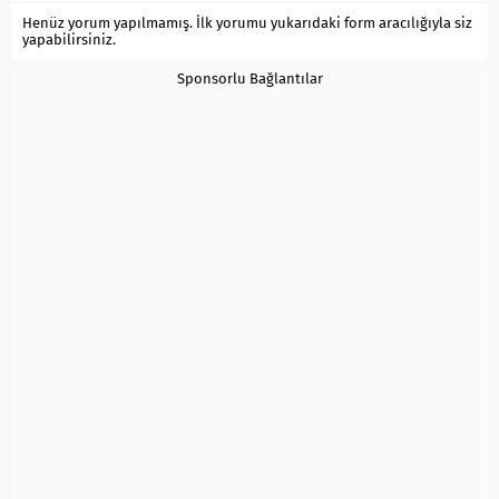
Henüz yorum yapılmamış. İlk yorumu yukarıdaki form aracılığıyla siz
yapabilirsiniz.
Sponsorlu Bağlantılar