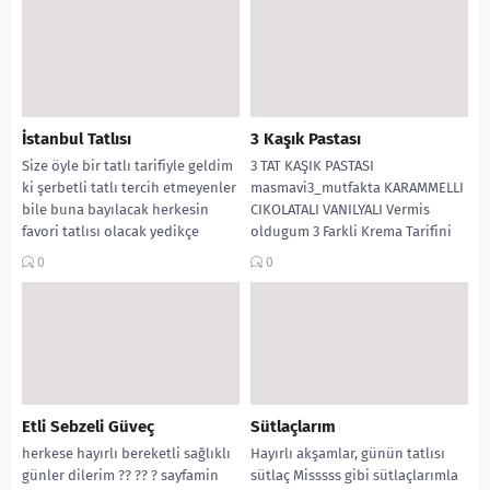
İstanbul Tatlısı
3 Kaşık Pastası
Size öyle bir tatlı tarifiyle geldim
3 TAT KAŞIK PASTASI
ki şerbetli tatlı tercih etmeyenler
masmavi3_mutfakta KARAMMELLI
bile buna bayılacak herkesin
CIKOLATALI VANILYALI Vermis
favori tatlısı olacak yedikçe
oldugum 3 Farkli Krema Tarifini
yediren...
istediginiz tüm pastalarinizda
0
0
Tatlilarinizda kullanılabilirsiniz
....
Etli Sebzeli Güveç
Sütlaçlarım
herkese hayırlı bereketli sağlıklı
Hayırlı akşamlar, günün tatlısı
günler dilerim ?? ?? ? sayfamin
sütlaç Misssss gibi sütlaçlarımla