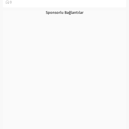
0
süt 150-200 grama...
Sponsorlu Bağlantılar