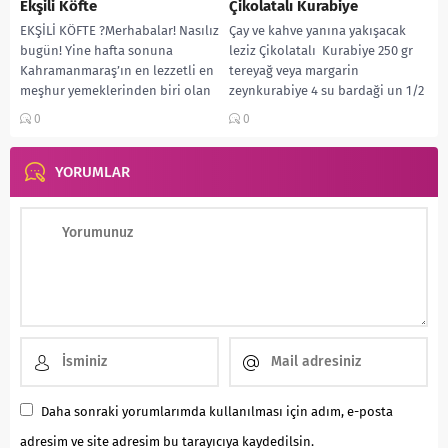
Ekşili Köfte
Çikolatalı Kurabiye
EKŞİLİ KÖFTE ?Merhabalar! Nasılız
Çay ve kahve yanına yakışacak
bugün! Yine hafta sonuna
leziz Çikolatalı Kurabiye 250 gr
Kahramanmaraş’ın en lezzetli en
tereyağ veya margarin
meşhur yemeklerinden biri olan
zeynkurabiye 4 su bardaği un 1/2
“Ekşili Köfte” yapalım istedik....
su...
0
0
YORUMLAR
Daha sonraki yorumlarımda kullanılması için adım, e-posta
adresim ve site adresim bu tarayıcıya kaydedilsin.