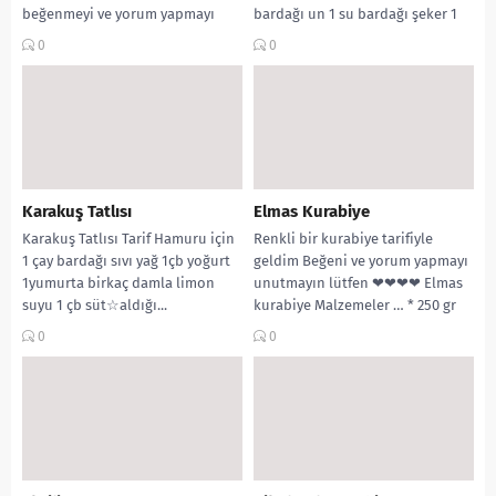
beğenmeyi ve yorum yapmayı
bardağı un 1 su bardağı şeker 1
unutmayın lütfen ? Malzemeler 1
paket...
0
0
su bardağı süt
zelihanintatlituzlutarifleri...
Karakuş Tatlısı
Elmas Kurabiye
Karakuş Tatlısı Tarif Hamuru için
Renkli bir kurabiye tarifiyle
1 çay bardağı sıvı yağ 1çb yoğurt
geldim Beğeni ve yorum yapmayı
1yumurta birkaç damla limon
unutmayın lütfen ❤❤❤❤ Elmas
suyu 1 çb süt☆aldığı...
kurabiye Malzemeler … * 250 gr
tereyağ...
0
0