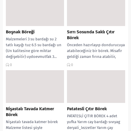
Boşnak Böreği
Sırrı Sosunda Saklı Çıtır
Börek
Malzemeleri 3 su bardağı su 2
tatlı kaşığı tuz 6.5 su bardağı un
Önceden hazırlayıp dondurucuya
(Un kalitesine göre miktar
atabileceğiniz bir börek. Misafir
değişebilir) uydoevmutfak 3...
geldiği zaman fırına atabilir,
sıcak sıcak servis edebilirsiniz.
0
0
Konya’dan kıymetli kardeşim
Rabia bu...
Nişastalı Tavada Katmer
Patatesli Çıtır Börek
Börek
PATATESLİ ÇITIR BÖREK 4 adet
Nişastalı tavada katmer börek
yufka Yarım cay bardağı sıvıyag
Malzeme listesi şöyle
deryali_lezzetler Yarım çay