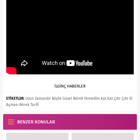
İLGİNÇ HABERLER
ETİKETLER:
Uzun Zamandır Böyle Güzel Börek Yemedim Kat Kat Çıtır Çıtır El
Açması Börek Tarifi
BENZER KONULAR