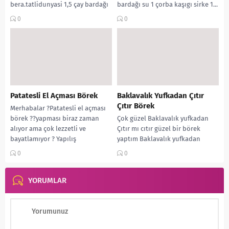
bera.tatlidunyasi 1,5 çay bardağı
bardağı su 1 çorba kaşıgı sirke 1...
bardağı su Yarım çay bardağı
0
0
irmik 3 yemek kaşığı...
Patatesli El Açması Börek
Baklavalık Yufkadan Çıtır
Çıtır Börek
Merhabalar ?Patatesli el açması
börek ??yapması biraz zaman
Çok güzel Baklavalık yufkadan
alıyor ama çok lezzetli ve
Çıtır mı cıtır güzel bir börek
bayatlamıyor ? Yapılış
yaptım Baklavalık yufkadan
aşamasının videosunu ekledim
börek sunumblogun 800 gramlık
0
0
Fotoyu...
hazır baklava yufkasından...
YORUMLAR