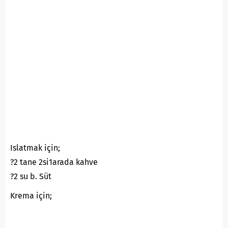
Islatmak için;
?2 tane 2si1arada kahve
?2 su b. Süt
Krema için;