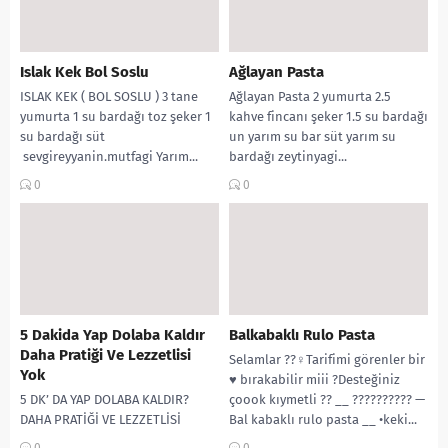
Islak Kek Bol Soslu
Ağlayan Pasta
ISLAK KEK ( BOL SOSLU ) 3 tane
Ağlayan Pasta 2 yumurta 2.5
yumurta 1 su bardağı toz şeker 1
kahve fincanı şeker 1.5 su bardağı
su bardağı süt
un yarım su bar süt yarım su
sevgireyyanin.mutfagi Yarım...
bardağı zeytinyagi...
0
0
5 Dakida Yap Dolaba Kaldır
Balkabaklı Rulo Pasta
Daha Pratiği Ve Lezzetlisi
Selamlar ??‍♀️Tarifimi görenler bir
Yok
♥️ bırakabilir miii ?Desteğiniz
5 DK’ DA YAP DOLABA KALDIR?
çoook kıymetli ?? __ ?????????? —
DAHA PRATİĞİ VE LEZZETLİSİ
Bal kabaklı rulo pasta __ •keki...
YOK?? Malzemeler: HilalinMutfagi