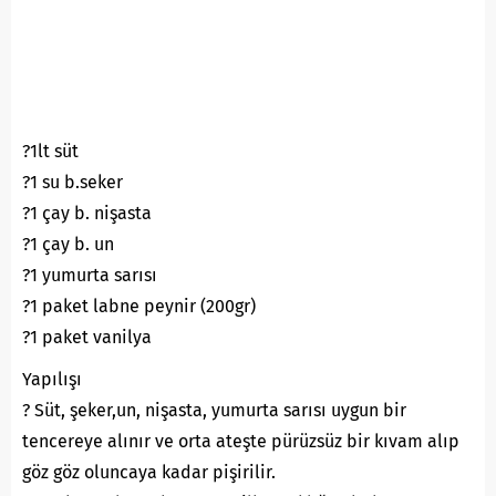
?1lt süt
?1 su b.seker
?1 çay b. nişasta
?1 çay b. un
?1 yumurta sarısı
?1 paket labne peynir (200gr)
?1 paket vanilya
Yapılışı
? Süt, şeker,un, nişasta, yumurta sarısı uygun bir
tencereye alınır ve orta ateşte pürüzsüz bir kıvam alıp
göz göz oluncaya kadar pişirilir.