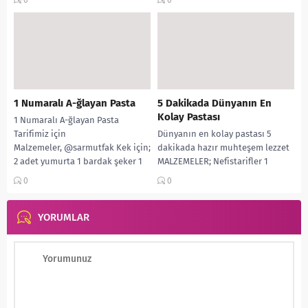
0
0
1 litre süt 1 büyük paket bebe
bisküvisi 1...
1 Numaralı A-ğlayan Pasta
5 Dakikada Dünyanın En
Kolay Pastası
1 Numaralı A-ğlayan Pasta
Tarifimiz için
Dünyanın en kolay pastası 5
Malzemeler, @sarmutfak Kek için;
dakikada hazır muhteşem lezzet
2 adet yumurta 1 bardak şeker 1
MALZEMELER; Nefistarifler 1
çay bardağı sıvı yağ...
PAKET 400 GR KEDİ DİLİ 1 LT SÜT
0
0
2...
YORUMLAR