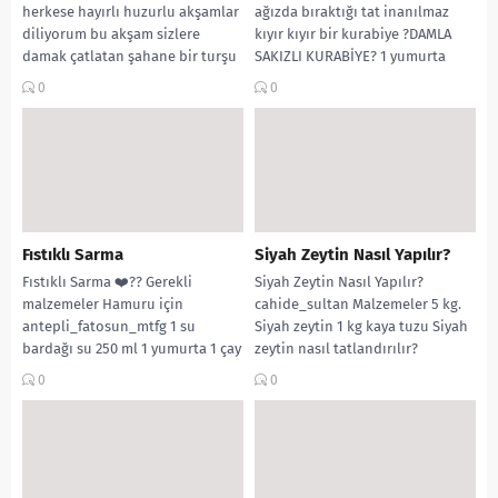
herkese hayırlı huzurlu akşamlar
ağızda bıraktığı tat inanılmaz
diliyorum bu akşam sizlere
kıyır kıyır bir kurabiye ?DAMLA
damak çatlatan şahane bir turşu
SAKIZLI KURABİYE? 1 yumurta
tarifim olacak patlıcanlı
duygululezzetler_03 100...
0
0
kapyabiber turşusu ???? Gerekli...
Fıstıklı Sarma
Siyah Zeytin Nasıl Yapılır?
Fıstıklı Sarma ❤️?? Gerekli
Siyah Zeytin Nasıl Yapılır?
malzemeler Hamuru için
cahide_sultan Malzemeler 5 kg.
antepli_fatosun_mtfg 1 su
Siyah zeytin 1 kg kaya tuzu Siyah
bardağı su 250 ml 1 yumurta 1 çay
zeytin nasıl tatlandırılır?
kaşığı tuz...
Siyahlanmış zeytinleri...
0
0