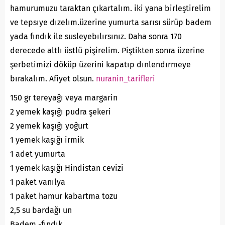
hamurumuzu taraktan çıkartalım. iki yana birleştirelim
ve tepsıye dızelım.üzerine yumurta sarısı sürüp badem
yada fındık ile susleyebılırsınız. Daha sonra 170
derecede altlı üstlü pişirelim. Piştikten sonra üzerine
şerbetimizi döküp üzerini kapatıp dınlendırmeye
bırakalım. Afiyet olsun.
nuranin_tarifleri
150 gr tereyağı veya margarin
2 yemek kaşığı pudra şekeri
2 yemek kaşığı yoğurt
1 yemek kaşığı irmik
1 adet yumurta
1 yemek kaşığı Hindistan cevizi
1 paket vanılya
1 paket hamur kabartma tozu
2,5 su bardağı un
Badem -fındık