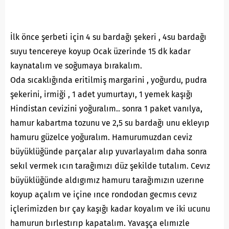
İlk önce şerbeti için 4 su bardağı şekeri , 4su bardağı
suyu tencereye koyup Ocak üzerinde 15 dk kadar
kaynatalım ve soğumaya bırakalım.
Oda sıcaklığında eritilmiş margarini , yoğurdu, pudra
şekerini, irmiği , 1 adet yumurtayı, 1 yemek kaşığı
Hindistan cevizini yoğuralım.. sonra 1 paket vanılya,
hamur kabartma tozunu ve 2,5 su bardağı unu ekleyıp
hamuru güzelce yoğuralım. Hamurumuzdan ceviz
büyüklüğünde parçalar alıp yuvarlayalım daha sonra
sekıl vermek ıcın tarağımızı düz şekilde tutalım. Cevız
büyüklüğünde aldıgımız hamuru tarağımızın uzerıne
koyup açalım ve içine ınce rondodan gecmıs cevız
içlerimizden bır çay kaşığı kadar koyalım ve iki ucunu
hamurun bırlestırıp kapatalım. Yavaşça elımızle