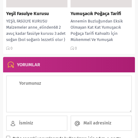
Yeşil Fasulye Kurusu
Yumuşacık Poğaça Tarifi
YEŞİL FASÜLYE KURUSU
Annemin Buzluğundan Eksik
Malzemeler anne_elinden68 2
Olmayan Kat Kat Yumuşacık
avuç kadar fasülye kurusu 3 adet
Poğaça Tarifi Kahvaltı İçin
soğan (bol soğanlı lezzetli olur )
Mükemmel Ve Yumuşak
4,5 diş...
MALZEMELER IlknurSaglam 5,5 su
0
0
bardağı un(kontrollü ekleyelim)...
YORUMLAR