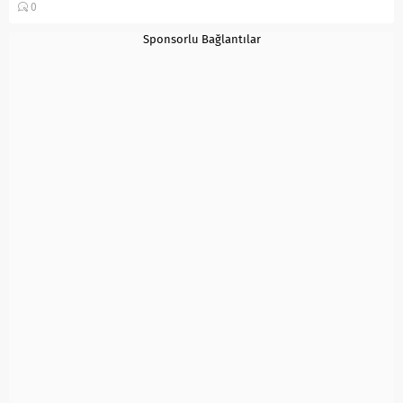
0
bardağı sıvı yağ (200 ml)...
Sponsorlu Bağlantılar