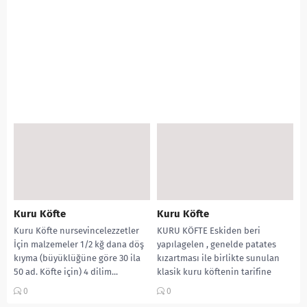
Kuru Köfte
Kuru Köfte
Kuru Köfte nursevincelezzetler
KURU KÖFTE Eskiden beri
İçin malzemeler 1/2 kğ dana döş
yapılagelen , genelde patates
kıyma (büyüklüğüne göre 30 ila
kızartması ile birlikte sunulan
50 ad. Köfte için) 4 dilim...
klasik kuru köftenin tarifine
aslında gerek yok belki...
0
0