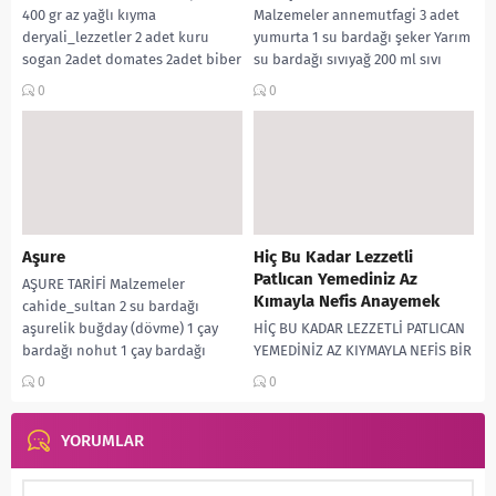
400 gr az yağlı kıyma
Malzemeler annemutfagi 3 adet
deryali_lezzetler 2 adet kuru
yumurta 1 su bardağı şeker Yarım
sogan 2adet domates 2adet biber
su bardağı sıvıyağ 200 ml sıvı
Pulbiber,...
krema...
0
0
Aşure
Hiç Bu Kadar Lezzetli
Patlıcan Yemediniz Az
AŞURE TARİFİ Malzemeler
Kımayla Nefis Anayemek
cahide_sultan 2 su bardağı
aşurelik buğday (dövme) 1 çay
HİÇ BU KADAR LEZZETLİ PATLICAN
bardağı nohut 1 çay bardağı
YEMEDİNİZ AZ KIYMAYLA NEFİS BİR
fasulye 1 elmaya...
ANAYEMEK TARİFİ Malzemeler : 3-4
0
0
tane bostan patlıcan Kıymalı
Kısım...
YORUMLAR