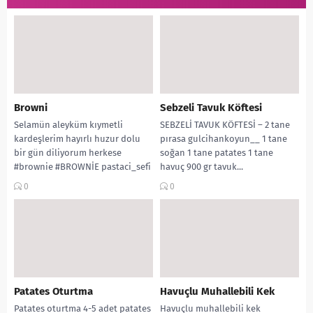
Browni
Sebzeli Tavuk Köftesi
Selamün aleyküm kıymetli
SEBZELİ TAVUK KÖFTESİ – 2 tane
kardeşlerim hayırlı huzur dolu
pırasa gulcihankoyun__ 1 tane
bir gün diliyorum herkese
soğan 1 tane patates 1 tane
#brownie #BROWNİE pastaci_sefi
havuç 900 gr tavuk...
3 yumurta 1 su bardağı bir...
0
0
Patates Oturtma
Havuçlu Muhallebili Kek
Patates oturtma 4-5 adet patates
Havuçlu muhallebili kek