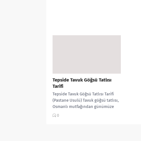
Tepside Tavuk Göğsü Tatlısı
Tarifi
Tepside Tavuk Göğsü Tatlısı Tarifi
(Pastane Usulü) Tavuk göğsü tatlısı,
Osmanlı mutfağından günümüze
gelen, sütlü tatlılar arasında en
0
sevilen lezzetlerden...