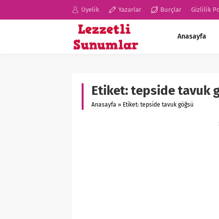
Üyelik
Yazarlar
Burçlar
Gizlilik P
Anasayfa
Etiket:
tepside tavuk 
Anasayfa
»
Etiket: tepside tavuk göğsü