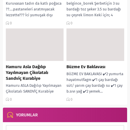
Kuruvasan tadın da katlı poğaca
belgince_borek Şerbetiçin 3 su
??….pastaneleri aratmıyacak
bardağı toz şeker 3.5 su bardağı
lezzette??? İci yumuşak dışı
su çeyrek limon Keki için; 4
cıtırmı cıtır bi pogaca Her actığım
yumurta...
0
0
adet sayısınca katların...
Hamuru Asla Dağılıp
Büzme Ev Baklavası
Yayılmayan Çikolatalı
BÜZME EV BAKLAVASI ✔️2 yumurta
Sandviç Kurabiye
hayatmutfagm ✔️1 çay bardağı
Hamuru ASLA Dağılıp Yayılmayan
süt/ yarım çay bardağı su ✔️1 çay
Çikolatalı SANDVİÇ Kurabiye
b.sıvı yağ ✔️2 yemek...
Malzemeler: HilalinMutfagi 125 gr
0
0
tereyağı yada margarin 1 su
bardağından bir parmak eksik
pudra...
YORUMLAR