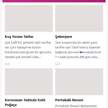
Kuş Yuvası Tatlısı
Şekerpare
Çok hafif bir şerbetli tatlı tarifim
Tam kıvamında bir şeker pare
var. Çıtır kadayıf ve bütün
tarifim var? Tarif isteriz diyenler
fıstıklarla hem güzel bir görüntü
beğenip yoruma ❤️bırakabilirmi
hemde çok lezzetli oldu...
? 1 adet yumurta 200 grm oda...
0
0
Kuruvasan Tadında Katlı
Portakallı Revani
Poğaça
Portakallı Revani Malzemeler