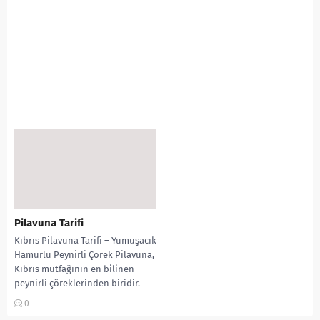
Pilavuna Tarifi
Kıbrıs Pilavuna Tarifi – Yumuşacık
Hamurlu Peynirli Çörek Pilavuna,
Kıbrıs mutfağının en bilinen
peynirli çöreklerinden biridir.
Dışı parlak ve susamlı,...
0