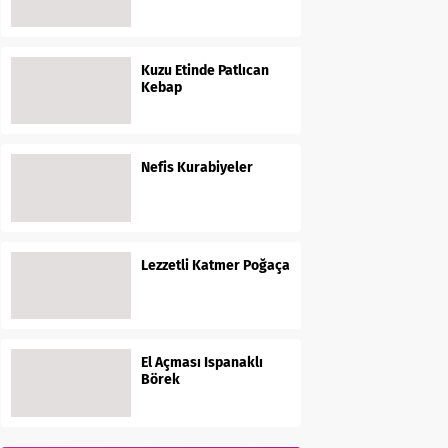
Kuzu Etinde Patlıcan
Kebap
Nefis Kurabiyeler
Lezzetli Katmer Poğaça
El Açması Ispanaklı
Börek