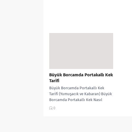
Büyük Borcamda Portakallı Kek
Tarifi
Büyük Borcamda Portakallı Kek
Tarifi (Yumuşacık ve Kabaran) Büyük
Borcamda Portakallı Kek Nasıl
Yapılır? Büyük borcamda hazırlanan
0
bu portakallı kek,...