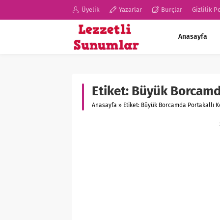
Üyelik
Yazarlar
Burçlar
Gizlilik P
Anasayfa
Etiket:
Büyük Borcamda
Anasayfa
»
Etiket: Büyük Borcamda Portakallı Ke