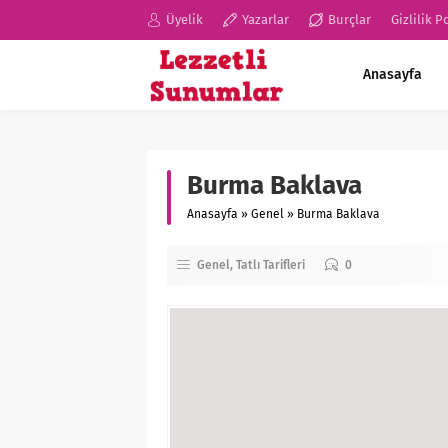
Üyelik
Yazarlar
Burçlar
Gizlilik P
Anasayfa
Burma Baklava
Anasayfa
»
Genel
»
Burma Baklava
Genel
Tatlı Tarifleri
0