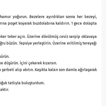
amur yoğurun. Bezelere ayırdıktan sonra her bezeyi,
arına poşet koyarak buzdolabına kaldırın. 1 gece dolapta
eker teker açın. Üzerine dövülmüş ceviz serpip oklavaya
ğru büzün. Tepsiye yerleştirin. Üzerine eritilmiş tereyağı
sürün.
e düşürün. İçini çekerek kızarsın.
 şerbeti alıp akıtın. Kaşıkta kalan son damla ağırlaşarak
oğuk tatlıyla buluşturdum.
aktır.