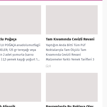
tlu Poğaça
Tam Kıvamında Cevizli Revani
LU POĞAÇA anadolumutfagii
Yaptığım Anda Bitti Tüm Püf
LER; 125 gr tereyağı veya
Noktalarıyla Tam Ölçülü Tam
n 2 adet yumurta (sarısı
Kıvamında Cevizli Revani
) 2,5 yemek kaşığı yoğurt 1...
Malzemeler Farklı Yemek Tarifleri 3
su bardağı şeker (540...
0
ı Alinazik
Bayramlarda Bu Baklava Olay