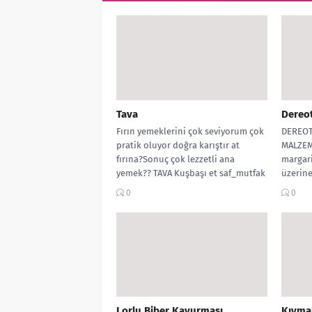
Tava
Dereo
Fırın yemeklerini çok seviyorum çok
DEREOT
pratik oluyor doğra karıştır at
MALZEME
fırına?Sonuç çok lezzetli ana
margari
yemek?? TAVA Kuşbaşı et saf_mutfak
üzerine 
1...
0
0
Lorlu Biber Kavurması
Kıymal