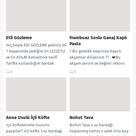
Etli Gözleme
Frambuaz Soslu Ganaj Kaplı
Pasta
Hiç böyle Etli GÖZLEME yediniz mi
? Hayatımda yediğim En LEZZETLİ
? Biz geldikk Hepinize hayırlı
ve En KOLAY Kahvaltılık tarifi
akşamlar diliyorum ?? . ❤️Bu
Tarifte kullandığım bardak
akşam yorum ve beğeni rekoru
ölçüsü...
kırar mıyız hep beraber ?❤️❤️❤️❤️
0
0
❤️❤️❤️❤️❤️❤️❤️❤️❤️...
Anne Usulü İçli Köfte
Nohut Tava
içli köftelerimle huzurlu
Nohut Tava 4 su bardağı
pazarlar? Icli köfte 3 su bardagi
haşlanmış nohut 4 adet orta boy