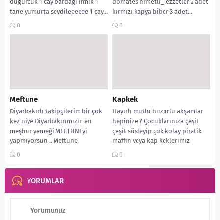
dügürcük 1 cay bardagi irmik 1
domates nimetli_lezzetler 2 adet
tane yumurta sevdileeeeee 1 cay...
kırmızı kapya biber 3 adet...
0
0
Meftune
Kapkek
Diyarbakırlı takipçilerim bir çok
Hayırlı mutlu huzurlu akşamlar
kez niye Diyarbakırımızın en
hepinize ? Çocuklarınıza çeşit
meşhur yemeği MEFTUNEyi
çeşit süsleyip çok kolay piratik
yapmıyorsun .. Meftune
maffin veya kap keklerimiz
yemeğinin ismi Meftun olmaktan
buyrun tarif?? ?...
0
0
geliyormuş.. Patlıcan...
YORUMLAR