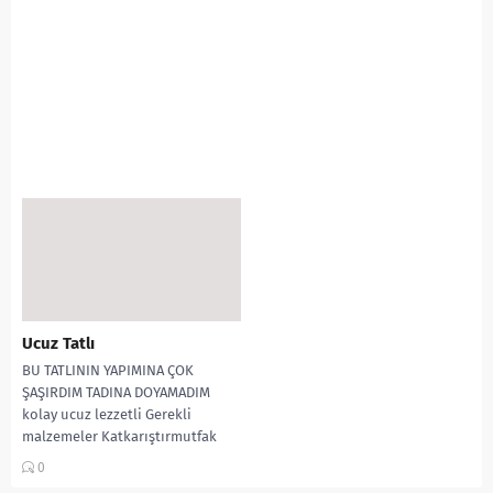
Ucuz Tatlı
BU TATLININ YAPIMINA ÇOK
ŞAŞIRDIM TADINA DOYAMADIM
kolay ucuz lezzetli Gerekli
malzemeler Katkarıştırmutfak
Şerbeti için 2 su bardağı şeker 2
0
su...