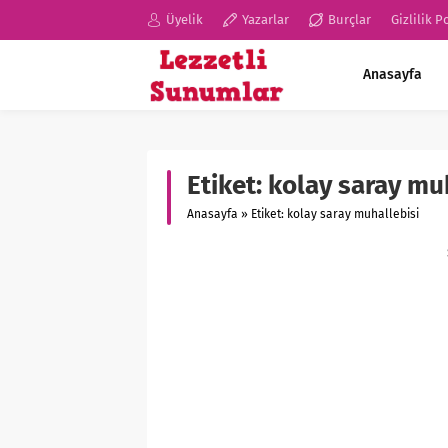
Üyelik
Yazarlar
Burçlar
Gizlilik P
Anasayfa
Etiket:
kolay saray mu
Anasayfa
»
Etiket: kolay saray muhallebisi