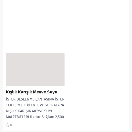
Kışlık Karışık Meyve Suyu
İSTER BESLENME ÇANTASINA İSTER
TEK İÇİMLİK PİKNİK VE SOFRALARA
KIŞLIK KARIŞIK MEYVE SUYU
MALZEMELERİ İlknur Sağlam 2,500
gram küçük tatlı kayısı...
0