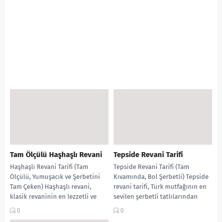
Tam Ölçülü Haşhaşlı Revani
Tepside Revani Tarifi
Haşhaşlı Revani Tarifi (Tam
Tepside Revani Tarifi (Tam
Ölçülü, Yumuşacık ve Şerbetini
Kıvamında, Bol Şerbetli) Tepside
Tam Çeken) Haşhaşlı revani,
revani tarifi, Türk mutfağının en
klasik revaninin en lezzetli ve
sevilen şerbetli tatlılarından
aromatik halidir. İrmik,...
biridir. Yumuşacık dokusu, tam...
0
0