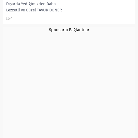
Dışarda Yediğimizden Daha
Lezzetli ve Güzel TAVUK DÖNER
Tarifi HilalinMutfagi Tavuk döner
0
için; 600 gr tavuk göğsü 3 yemek
kaşığı yoğurt...
Sponsorlu Bağlantılar