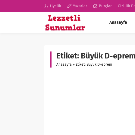
Üyelik
Yazarlar
Burçlar
Gizlilik P
Anasayfa
Etiket:
Büyük D-epre
Anasayfa
»
Etiket: Büyük D-eprem